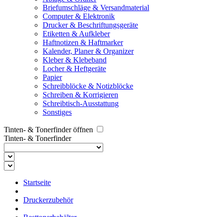
Briefumschläge & Versandmaterial
Computer & Elektronik
Drucker & Beschriftungsgeräte
Etiketten & Aufkleber
Haftnotizen & Haftmarker
Kalender, Planer & Organizer
Kleber & Klebeband
Locher & Heftgeräte
Papier
Schreibblöcke & Notizblöcke
Schreiben & Korrigieren
Schreibtisch-Ausstattung
Sonstiges
Tinten- & Tonerfinder öffnen
Tinten- & Tonerfinder
Startseite
Druckerzubehör