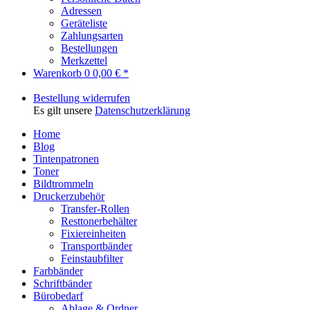
Adressen
Geräteliste
Zahlungsarten
Bestellungen
Merkzettel
Warenkorb
0
0,00 € *
Bestellung widerrufen
Es gilt unsere
Datenschutzerklärung
Home
Blog
Tintenpatronen
Toner
Bildtrommeln
Druckerzubehör
Transfer-Rollen
Resttonerbehälter
Fixiereinheiten
Transportbänder
Feinstaubfilter
Farbbänder
Schriftbänder
Bürobedarf
Ablage & Ordner